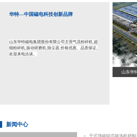
华特—中国磁电科技创新品牌
山东华特磁电集团股份有限公司主营气流粉碎机,超
细粉碎机,振动研磨机,除尘器,价格优惠、品质保证,
欢迎来电洽谈。
山东华
新闻中心