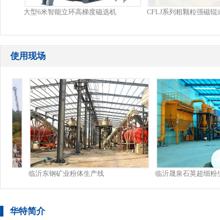
大型6米智能立环高梯度磁选机
CFLJ系列粗颗粒强磁
使用现场
临沂东钢矿业粉体生产线
临沂晟泉石英超细粉生产
华特简介