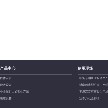
产品中心
使用现场
粉体设备
· 临沂东钢矿业粉体生
粉碎设备
· 沂南球磨配分级生产
非金属矿山成套生产线
· 枣庄宏泰英石砂生产
磁选设备
· 宜春万载金都得