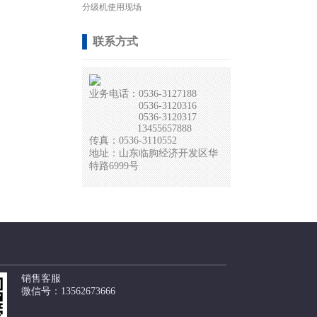
分级机使用现场
联系方式
业务电话：0536-3127188
0536-3120316
0536-3120317
13455657888
传真：0536-3110552
地址：山东临朐经济开发区华
特路6999号
销售客服
微信号：13562673666