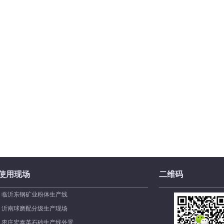
使用现场
二维码
· 临沂东钢矿业粉体生产线
· 沂南球磨配分级生产现场
· 枣庄宏泰英石砂生产线外景