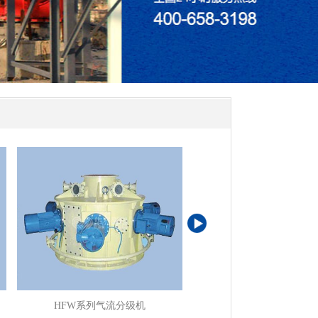
HFW系列气流分级机
HS系列气流粉碎机