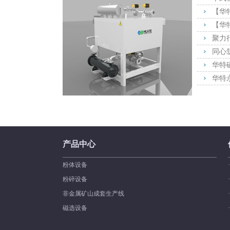
【华
产品中心
粉体设备
粉碎设备
非金属矿山成套生产线
磁选设备