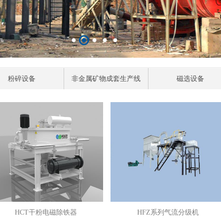
粉碎设备
非金属矿物成套生产线
磁选设备
HCT干粉电磁除铁器
HFZ系列气流分级机