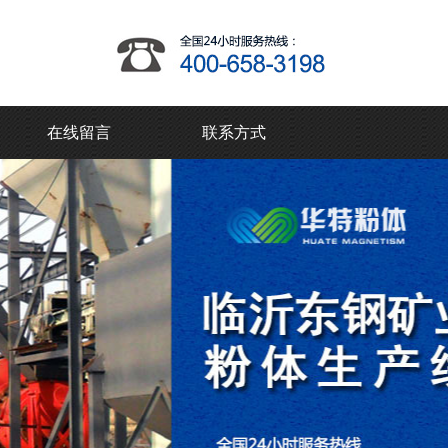
在线留言
联系方式