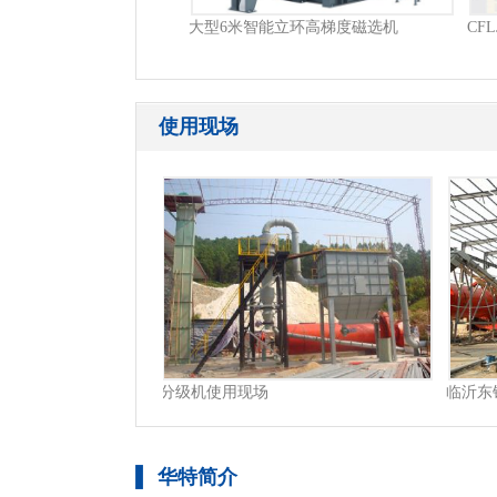
大型6米智能立环高梯度磁选机
CF
使用现场
分级机使用现场
临沂东钢矿业
华特简介