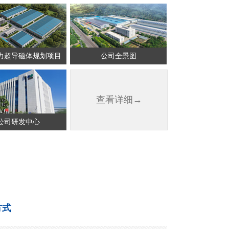
力超导磁体规划项目
公司全景图
查看详细→
公司研发中心
方式