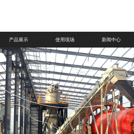
产品展示
使用现场
新闻中心