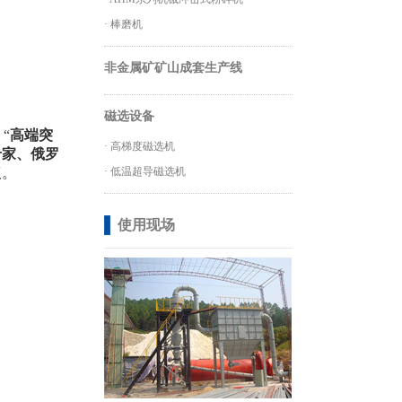
·
棒磨机
非金属矿矿山成套生产线
磁选设备
“
高端突
·
高梯度磁选机
专家、俄罗
议。
·
低温超导磁选机
使用现场