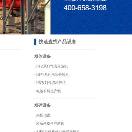
快速查找产品设备
粉体设备
·
HFZ系列气流分级机
·
HFW系列气流分级机
·
HS系列气流粉碎机
·
电池材料生产线
粉碎设备
·
高压辊磨
·
M系列粉体球磨机
·
AHM系列机械冲击式粉碎机