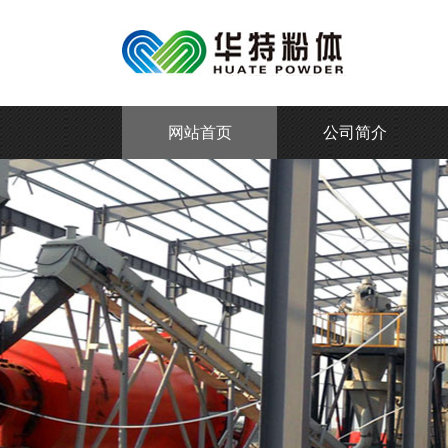
网站首页
公司简介