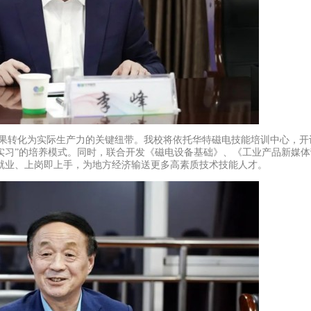
果转化为实际生产力的关键纽带。我校将依托华特磁电技能培训中心，开
岗实习”的培养模式。同时，联合开发《磁电设备基础》、《工业产品新媒
就业、上岗即上手，为地方经济输送更多高素质技术技能人才。