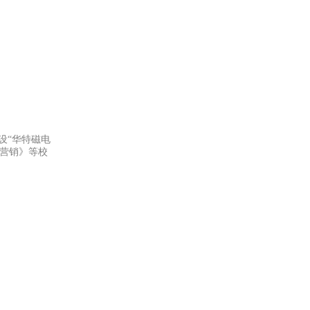
设“华特磁电
体营销》等校