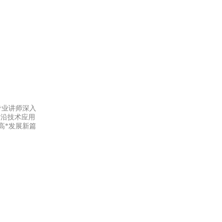
专业讲师深入
前沿技术应用
高*发展新篇