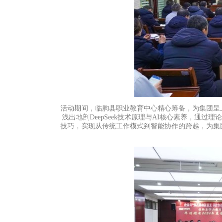
活动期间，临朐县职业教育中心精心筹备，为集团呈上一
浅出地剖DeepSeek技术原理与AI核心素养，通
技巧，实现从传统工作模式到智能协作的跨越，为集