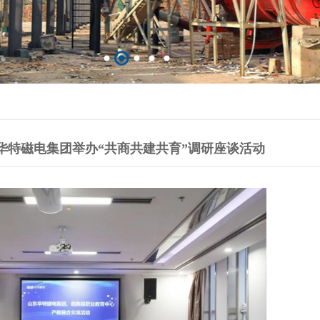
华特磁电集团举办“共商共建共育”调研座谈活动