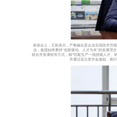
座谈会上，王前表示，产教融合是企业实现技术升级
业，集团始终秉持“创新驱动、人才为本”的发展理
联合开发课程等方式，精*匹配生产一线技能人才、销
并通过设立奖学金激励、推行