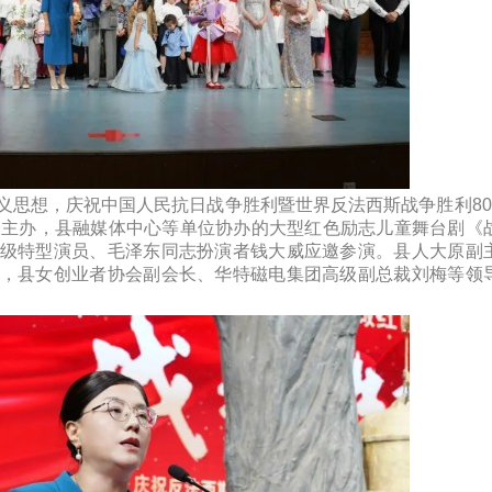
义思想，庆祝中国人民抗日战争胜利暨世界反法西斯战争胜利80
会主办，县融媒体中心等单位协办的大型红色励志儿童舞台剧《
级特型演员、毛泽东同志扮演者钱大威应邀参演。县人大原副
，县女创业者协会副会长、华特磁电集团高级副总裁刘梅等领