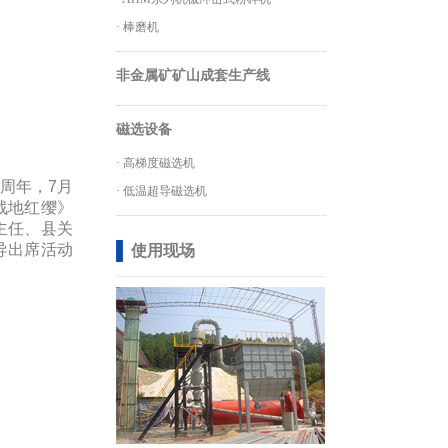
·
棒磨机
非金属矿矿山成套生产线
磁选设备
·
高梯度磁选机
周年，7月
·
低温超导磁选机
战地红缨》
主任、县关
导出席活动
使用现场