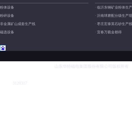
粉体设备
· 临沂东钢矿业粉体生
粉碎设备
· 沂南球磨配分级生产
非金属矿山成套生产线
· 枣庄宏泰英石砂生产
磁选设备
· 宜春万载金都得
山东华特磁电集团股份有限公司版权所有 业务电话
312031