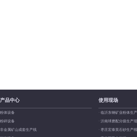
产品中心
使用现场
粉体设备
· 临沂东钢矿业粉体生
粉碎设备
· 沂南球磨配分级生产
非金属矿山成套生产线
· 枣庄宏泰英石砂生产