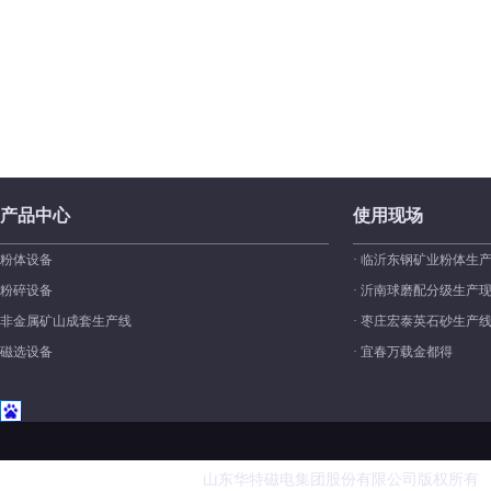
产品中心
使用现场
粉体设备
· 临沂东钢矿业粉体生
粉碎设备
· 沂南球磨配分级生产
非金属矿山成套生产线
· 枣庄宏泰英石砂生产
磁选设备
· 宜春万载金都得
山东华特磁电集团股份有限公司版权所有 业务电话