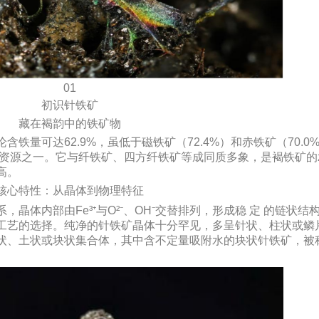
01
初识针铁矿
藏在褐韵中的铁矿物
铁量可达62.9%，虽低于磁铁矿（72.4%）和赤铁矿（70.0
资源之一。它与纤铁矿、四方纤铁矿等成同质多象，是褐铁矿的z
高。
核心特性：从晶体到物理特征
晶体内部由Fe³⁺与O²⁻、OH⁻交替排列，形成稳 定 的链状结
工艺的选择。纯净的针铁矿晶体十分罕见，多呈针状、柱状或鳞
状、土状或块状集合体，其中含不定量吸附水的块状针铁矿，被