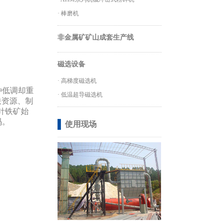
·
棒磨机
非金属矿矿山成套生产线
磁选设备
·
高梯度磁选机
种低调却重
·
低温超导磁选机
铁资源、制
针铁矿始
码。
使用现场