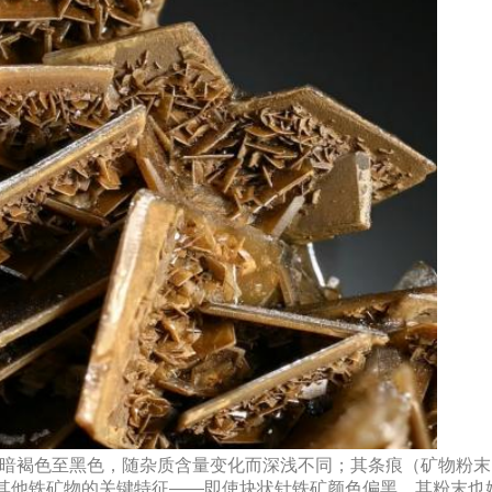
、暗褐色至黑色，随杂质含量变化而深浅不同；其条痕（矿物粉
其他铁矿物的关键特征——即使块状针铁矿颜色偏黑，其粉末也