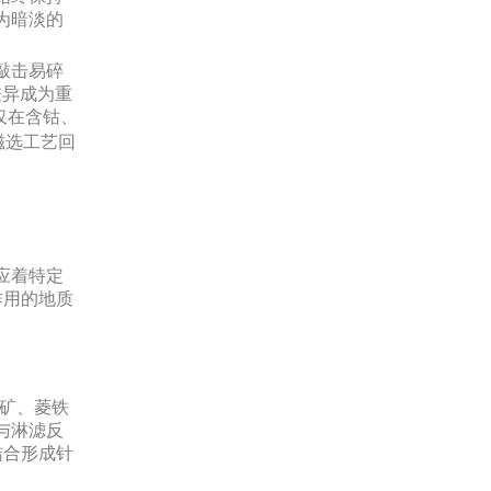
为暗淡的
敲击易碎
度差异成为重
仅在含钴、
磁选工艺回
应着特定
作用的地质
铁矿、菱铁
与淋滤反
结合形成针