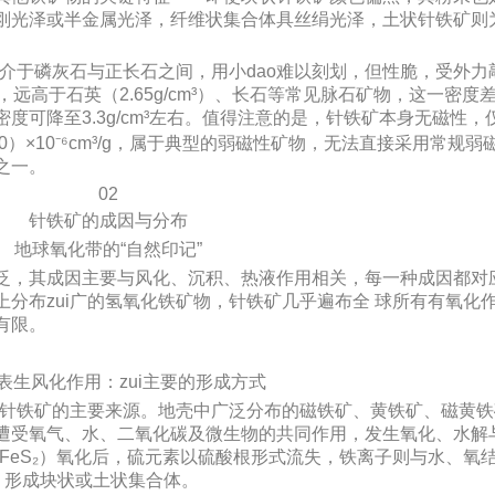
刚光泽或半金属光泽，纤维状集合体具丝绢光泽，土状针铁矿则
5，介于磷灰石与正长石之间，用小dao难以刻划，但性脆，受外力
g/cm³，远高于石英（2.65g/cm³）、长石等常见脉石矿物，这一密
度可降至3.3g/cm³左右。值得注意的是，针铁矿本身无磁性，
）×10⁻⁶cm³/g，属于典型的弱磁性矿物，无法直接采用常规弱
之一。
02
针铁矿的成因与分布
地球氧化带的“自然印记”
泛，其成因主要与风化、沉积、热液作用相关，每一种成因都对
分布zui广的氢氧化铁矿物，针铁矿几乎遍布全 球所有有氧化
有限。
表生风化作用：zui主要的形成方式
中针铁矿的主要来源。地壳中广泛分布的磁铁矿、黄铁矿、磁黄
遭受氧气、水、二氧化碳及微生物的共同作用，发生氧化、水解
（FeS₂）氧化后，硫元素以硫酸根形式流失，铁离子则与水、氧
，形成块状或土状集合体。