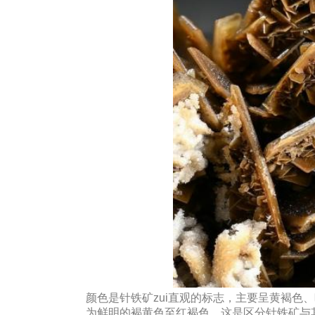
颜色是针铁矿zui直观的标志，主要呈黄褐色
为鲜明的褐黄色至红褐色，这是区分针铁矿与