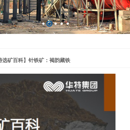
特选矿百科】针铁矿：褐韵藏铁