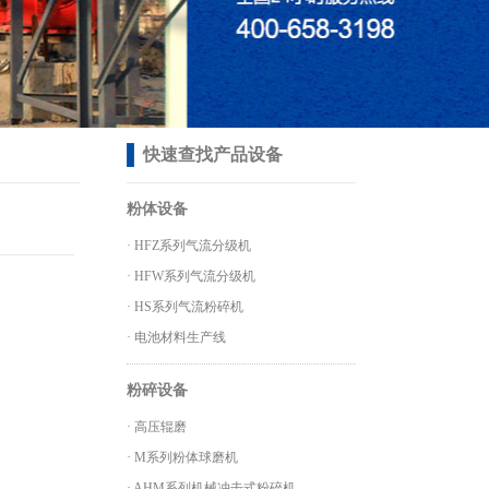
快速查找产品设备
粉体设备
·
HFZ系列气流分级机
·
HFW系列气流分级机
·
HS系列气流粉碎机
·
电池材料生产线
粉碎设备
·
高压辊磨
·
M系列粉体球磨机
·
AHM系列机械冲击式粉碎机