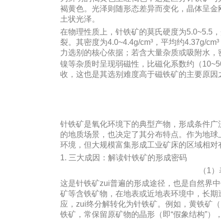
褐黄色。光泽则随形态差异而变化，晶体呈金
土状光泽。
在物理性质上，针铁矿的莫氏硬度为5.0~5.
裂。其密度为4.0~4.4g/cm³，平均约4.37
力选别的核心依据；若含大量杂质或吸附水，密
镍等杂质时呈现弱磁性，比磁化系数约（10~50
收，这也是其选别难度高于磁铁矿的主要原因
针铁矿是氧化环境下的典型产物，形成条件广
的地质场景，也决定了其分布特点。作为地球上
环境，但大规模富集形成工业矿床的区域相对
1. 三大成因：解读针铁矿的形成密码
（1）
这是针铁矿zui普遍的形成途径，也是自然界
矿等含铁矿物，在地表或近地表环境中，长期
应，zui终分解转化为针铁矿。例如，黄铁矿
铁矿，常保留原矿物的晶形（即“假象结构”）