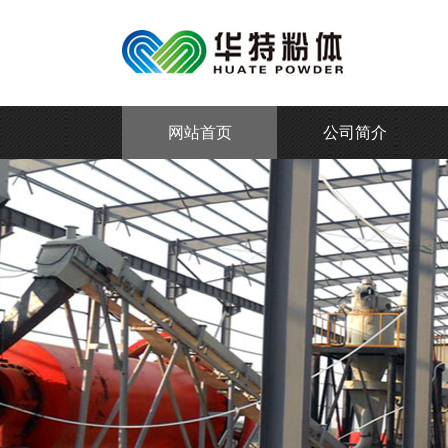
网站首页
公司简介