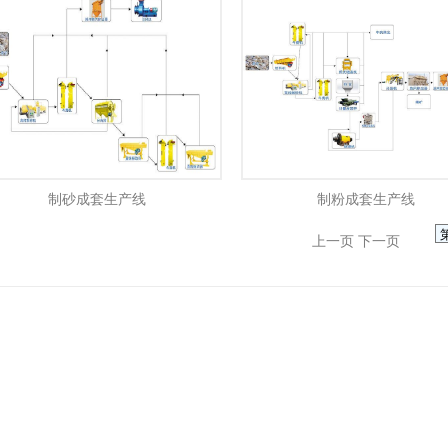
制砂成套生产线
制粉成套生产线
上一页
下一页