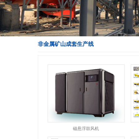
非金属矿山成套生产线
磁悬浮鼓风机