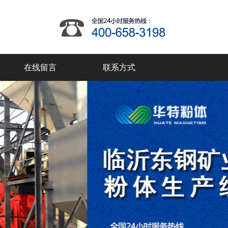
在线留言
联系方式